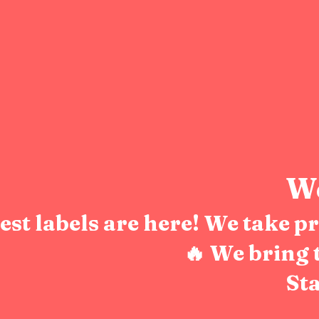
We
test labels are here! We take 
🔥 We bring 
Sta