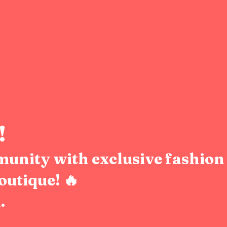
!
munity with exclusive fashion 
outique! 🔥
.