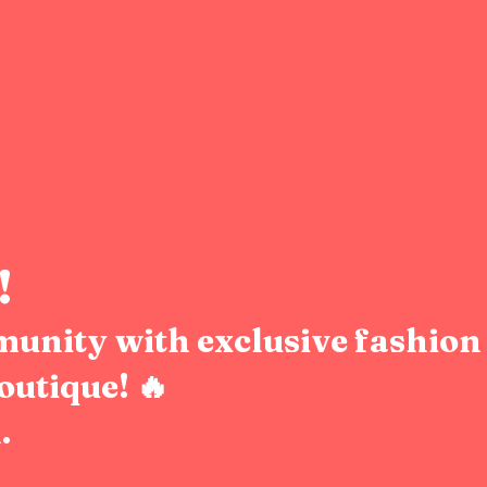
!
munity with exclusive fashion 
outique! 🔥
.