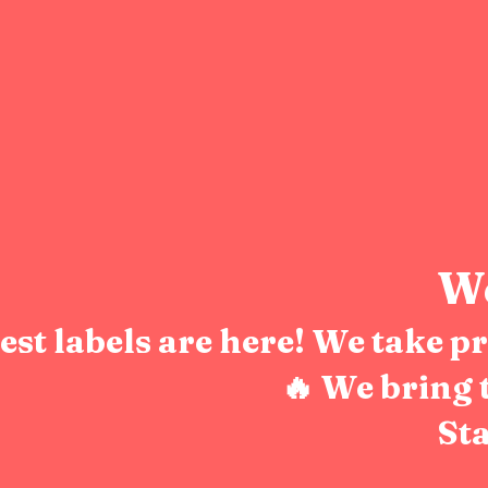
We
test labels are here! We take 
🔥 We bring 
Sta