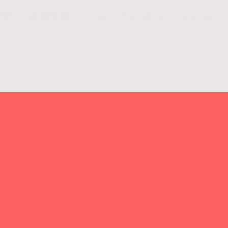
ERES
ACERCA DE
BLOG
CONTACTO
New Page