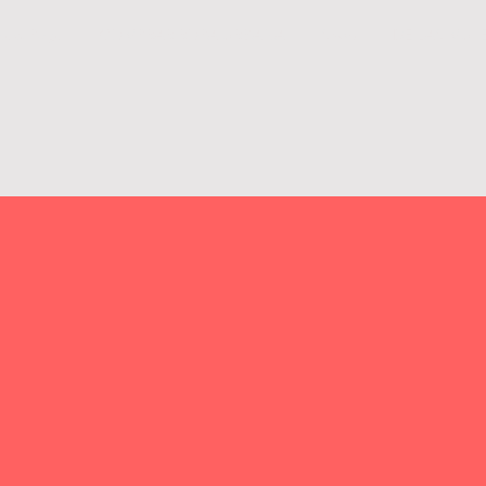
New Page
COMPRAR ROPA URBANA
Shop
DE LAS MUJ